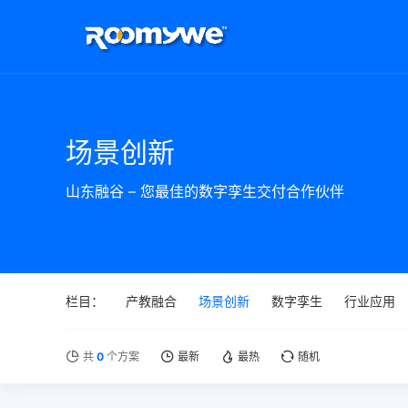
场景创新
山东融谷 – 您最佳的数字孪生交付合作伙伴
栏目：
产教融合
场景创新
数字孪生
行业应用
共
0
个方案
最新
最热
随机