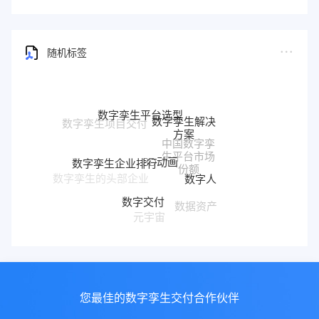
随机标签
数字孪生平台选型
数字孪生解决
数字孪生项目交付
方案
中国数字孪
3D动画
生平台市场
数字孪生企业排行
份额
数字人
数字孪生的头部企业
数字交付
数据资产
元宇宙
您最佳的数字孪生交付合作伙伴