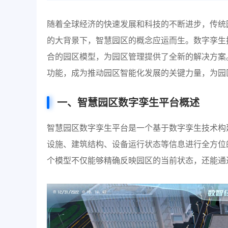
随着全球经济的快速发展和科技的不断进步，传统
的大背景下，智慧园区的概念应运而生。数字孪生
合的园区模型，为园区管理提供了全新的解决方案
功能，成为推动园区智能化发展的关键力量，为园
一、智慧园区数字孪生平台概述
智慧园区数字孪生平台是一个基于数字孪生技术构
设施、建筑结构、设备运行状态等信息进行全方位
个模型不仅能够精确反映园区的当前状态，还能通