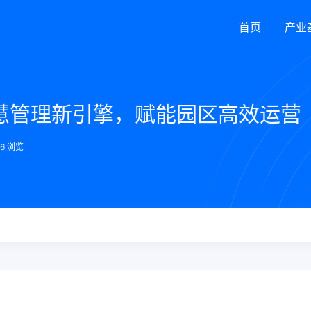
首页
产业
慧管理新引擎，赋能园区高效运营
36 浏览