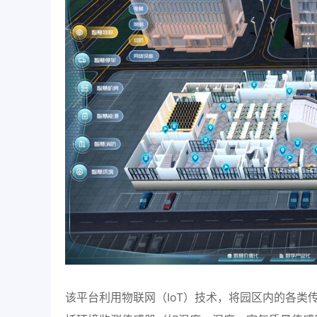
该平台利用物联网（IoT）技术，将园区内的各