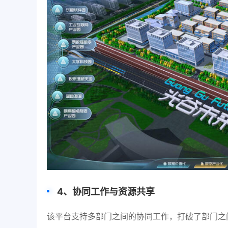
4、协同工作与资源共享
该平台支持多部门之间的协同工作，打破了部门之