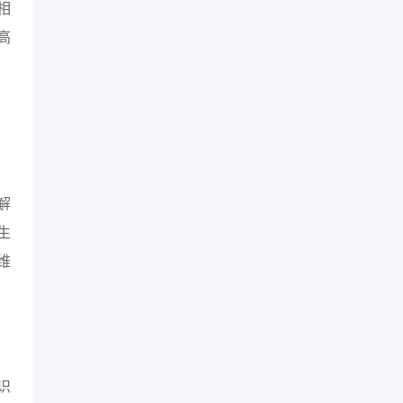
相
高
解
生
维
识