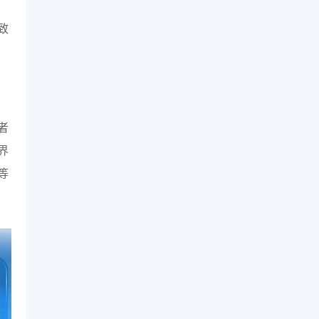
致
者
界
等