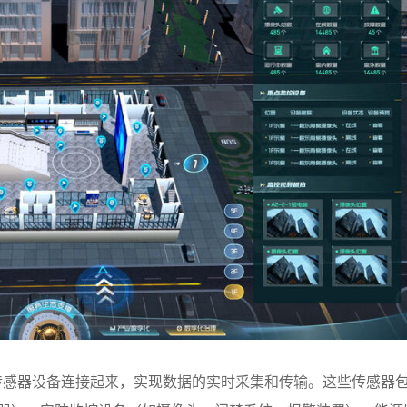
类传感器设备连接起来，实现数据的实时采集和传输。这些传感器