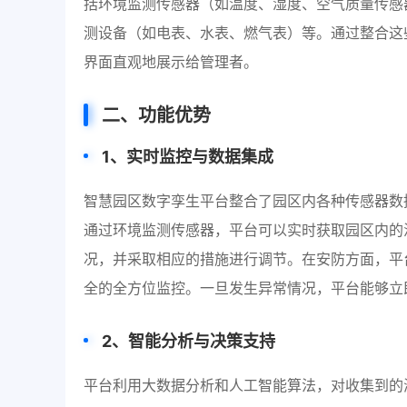
括环境监测传感器（如温度、湿度、空气质量传感
测设备（如电表、水表、燃气表）等。通过整合这
界面直观地展示给管理者。
二、功能优势
1、实时监控与数据集成
智慧园区数字孪生平台整合了园区内各种传感器数
通过环境监测传感器，平台可以实时获取园区内的
况，并采取相应的措施进行调节。在安防方面，平
全的全方位监控。一旦发生异常情况，平台能够立
2、智能分析与决策支持
平台利用大数据分析和人工智能算法，对收集到的