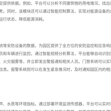
定提供依据。例如，平台可以分析不同建筑物的用电情况，找出
考。同时，该模块还可以通过智能控制算法，实现对能源设备的
运行状态，降低能源消耗。
统等安防设备的数据，为园区提供了全方位的安防监控和应急响
员和车辆进行监控。通过智能视频分析算法，平台能够自动识别
、火灾烟雾等，并立即发出警报通知相关人员。门禁系统可以实
信息。报警系统则可以在发生紧急情况时，及时通知园区内的相
声、水质等环境指标。通过部署环境监测传感器，平台可以实时