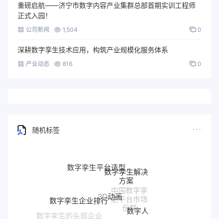
重磅启航——济宁市数字内容产业集群总部首期实训工程师
正式入园！
公司新闻
1,504
0
深耕数字孪生技术应用，构筑产业规模化服务体系
产业动态
816
0
随机标签
数字孪生平台选型
数字孪生解决
方案
3D动画
中国数字孪
数字孪生企业排行
生平台市场
数字人
份额
数字孪生的头部企业
数字交付