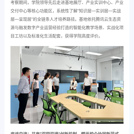
考察期间，学院领导先后走进基地展厅、产业实训中心、产业
交付中心等核心功能区，系统性了解“知识层—实训层—实战
层—呈现层”的全链条人才培养路径。基地依托腾讯云生态资
源与融发数字产业运营经验打造的智能化教学场景、实战化项
目工坊以及标准化生活配套，获得学院高度评价。
座谈交流：共商“双园双境”创新机制，擘画校企协同新范式